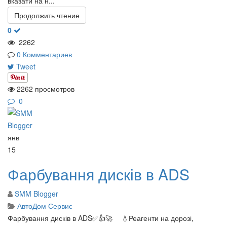
вказати на н...
Продолжить чтение
0
2262
0 Комментариев
Tweet
2262 просмотров
0
янв
15
Фарбування дисків в ADS
SMM Blogger
АвтоДом Сервис
Фарбування дисків в ADS✅👍🚀 ⠀ 💧Реагенти на дорозі,