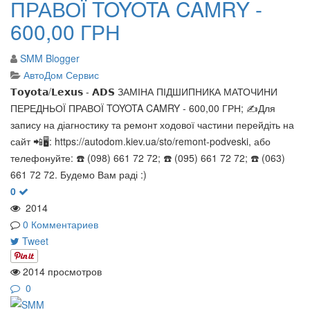
ПРАВОЇ TOYOTA CAMRY -
600,00 ГРН
SMM Blogger
АвтоДом Сервис
𝗧𝗼𝘆𝗼𝘁𝗮/𝗟𝗲𝘅𝘂𝘀 - 𝗔𝗗𝗦 ЗАМІНА ПІДШИПНИКА МАТОЧИНИ
ПЕРЕДНЬОЇ ПРАВОЇ TOYOTA CAMRY - 600,00 ГРН; ✍️Для
запису на діагностику та ремонт ходової частини перейдіть на
сайт 📲🖥: https://autodom.kiev.ua/sto/remont-podveski, або
телефонуйте: ☎️ (098) 661 72 72; ☎️ (095) 661 72 72; ☎️ (063)
661 72 72. Будемо Вам раді :)
0
2014
0 Комментариев
Tweet
2014 просмотров
0