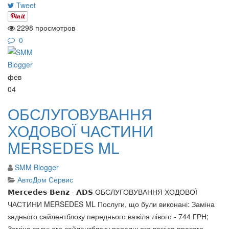
Tweet
2298 просмотров
0
фев
04
ОБСЛУГОВУВАННЯ
ХОДОВОЇ ЧАСТИНИ
MERSEDES ML
SMM Blogger
АвтоДом Сервис
𝗠𝗲𝗿𝗰𝗲𝗱𝗲𝘀-𝗕𝗲𝗻𝘇 - 𝗔𝗗𝗦 ОБСЛУГОВУВАННЯ ХОДОВОЇ
ЧАСТИНИ MERSEDES ML Послуги, що були виконані: Заміна
заднього сайлентблоку переднього важіля лівого - 744 ГРН;
Заміна заднього сайлентблоку переднього важіля правого -