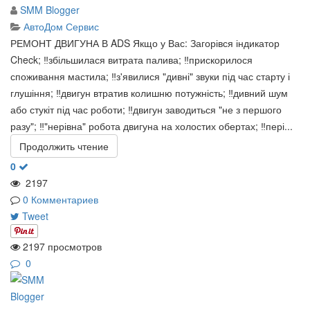
SMM Blogger
АвтоДом Сервис
РЕМОНТ ДВИГУНА В ADS Якщо у Вас: Загорівся індикатор
Check; ‼️збільшилася витрата палива; ‼️прискорилося
споживання мастила; ‼️з'явилися "дивні" звуки під час старту і
глушіння; ‼️двигун втратив колишню потужність; ‼️дивний шум
або стукіт під час роботи; ‼️двигун заводиться "не з першого
разу"; ‼️"нерівна" робота двигуна на холостих обертах; ‼️пері...
Продолжить чтение
0
2197
0 Комментариев
Tweet
2197 просмотров
0