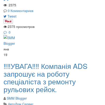
2375
0 Комментариев
Tweet
2375 просмотров
0
янв
19
‼️‼️УВАГА‼️‼️ Компанія ADS
запрошує на роботу
спеціаліста з ремонту
рульових рейок.
SMM Blogger
АвтоДом Сервис