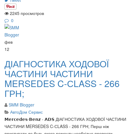
Tweet
2245 просмотров
0
фев
12
ДІАГНОСТИКА ХОДОВОЇ
ЧАСТИНИ ЧАСТИНИ
MERSEDES C-СLASS - 266
ГРН;
SMM Blogger
АвтоДом Сервис
𝗠𝗲𝗿𝗰𝗲𝗱𝗲𝘀-𝗕𝗲𝗻𝘇 - 𝗔𝗗𝗦 ДІАГНОСТИКА ХОДОВОЇ ЧАСТИНИ
ЧАСТИНИ MERSEDES C-СLASS - 266 ГРН; Перш ніж
приступати до будь-якого ремонту необхідно провести