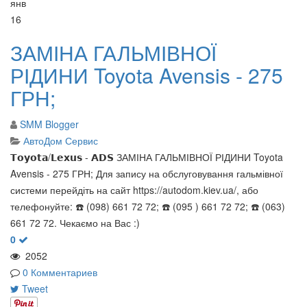
янв
16
ЗАМІНА ГАЛЬМІВНОЇ
РІДИНИ Toyota Avensis - 275
ГРН;
SMM Blogger
АвтоДом Сервис
𝗧𝗼𝘆𝗼𝘁𝗮/𝗟𝗲𝘅𝘂𝘀 - 𝗔𝗗𝗦 ЗАМІНА ГАЛЬМІВНОЇ РІДИНИ Toyota
Avensis - 275 ГРН; Для запису на обслуговування гальмівної
системи перейдіть на сайт https://autodom.kiev.ua/, або
телефонуйте: ☎️ (098) 661 72 72; ☎️ (095 ) 661 72 72; ☎️ (063)
661 72 72. Чекаємо на Вас :)
0
2052
0 Комментариев
Tweet