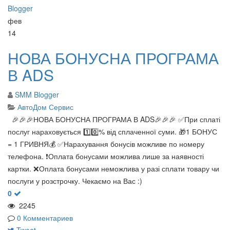
фев
14
НОВА БОНУСНА ПРОГРАМА
В ADS
SMM Blogger
АвтоДом Сервис
🎉🎉🎉НОВА БОНУСНА ПРОГРАМА В ADS🎉🎉🎉 ✅При сплаті
послуг нараховується 1️⃣0️⃣% від сплаченної суми. 🎁1 БОНУС
= 1 ГРИВНЯ💰 ✅Нарахування бонусів можливе по номеру
телефона. ❗️Оплата бонусами можлива лише за наявності
картки. ❌Оплата бонусами неможлива у разі сплати товару чи
послуги у розстрочку. Чекаємо на Вас :)
0
2245
0 Комментариев