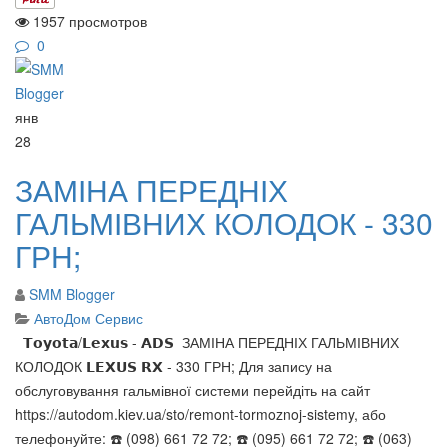
1957 просмотров
0
янв
28
ЗАМІНА ПЕРЕДНІХ
ГАЛЬМІВНИХ КОЛОДОК - 330
ГРН;
SMM Blogger
АвтоДом Сервис
𝗧𝗼𝘆𝗼𝘁𝗮/𝗟𝗲𝘅𝘂𝘀 - 𝗔𝗗𝗦 ЗАМІНА ПЕРЕДНІХ ГАЛЬМІВНИХ
КОЛОДОК 𝗟𝗘𝗫𝗨𝗦 𝗥𝗫 - 330 ГРН; Для запису на
обслуговування гальмівної системи перейдіть на сайт
https://autodom.kiev.ua/sto/remont-tormoznoj-sistemy, або
телефонуйте: ☎️ (098) 661 72 72; ☎️ (095) 661 72 72; ☎️ (063)