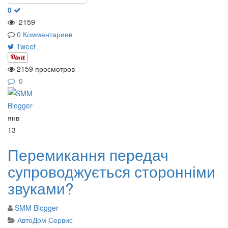
0
2159
0 Комментариев
Tweet
2159 просмотров
0
янв
13
Перемикання передач
супроводжується сторонніми
звуками?
SMM Blogger
АвтоДом Сервис