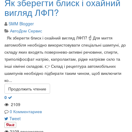
Як зберегти блиск і охайний
вигляд ЛФП?
SMM Blogger
АвтоДом Сервис
Як зберегти блиск і охайний вигляд ЛФП? ☝️ Для миття
автомобіля необхідно використовувати спеціальні шампуні, до
складу яких входять поверхнево-активні речовини, спирти,
триполіфосфат натрію, капролактам, рідке натрієве скло та
інші хімічні складові. 👉 Склад і рецептура автомобільних
шампунів необхідно підбирати таким чином, щоб виключити
ко...
Продолжить чтение
0
2109
0 Комментариев
Tweet
2109 просмотров