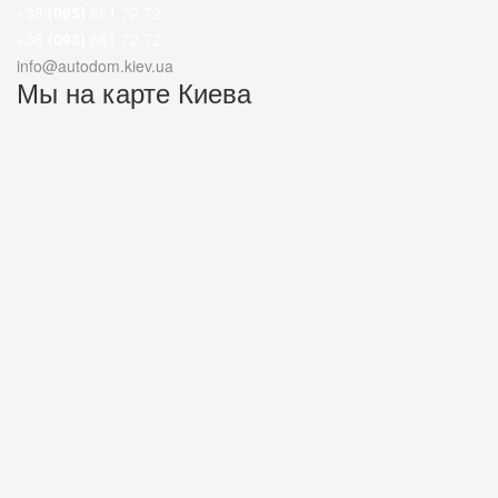
+38
(095)
661 72 72
,
+38
(098)
661 72 72
info@autodom.kiev.ua
Мы на карте Киева