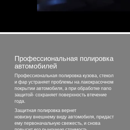
Профессиональная полировка
автомобилей
Профессиональная полировка кузова, стекол
и фар устраняет проблемы на лакокрасочном
покрытии автомобиля, а при обработке nano
защитой- сохраняет поверхность втечение
года.
Защитная полировка вернет
новизну внешнему виду автомобиля, придаст
ему первоначальную свежесть, и снова
повысит его рыночную стоимость.